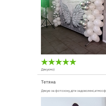
Дякуємо)
Тетяна
Дякую за фотозону,діти задоволені,атмосф