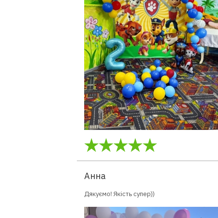
Анна
Дякуємо! Якість супер))