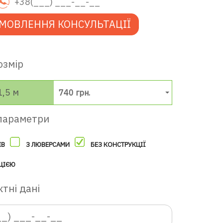
МОВЛЕННЯ КОНСУЛЬТАЦІЇ
озмір
1,5 м
740 грн.
параметри
ІВ
З ЛЮВЕРСАМИ
БЕЗ КОНСТРУКЦІЇ
ЦІЄЮ
тні дані