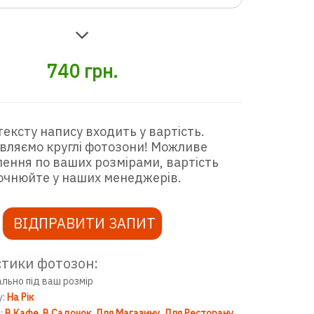
740
грн.
тексту напису входить у вартість.
вляємо круглі фотозони! Можливе
ення по ваших розмірами, вартість
очнюйте у наших менеджерів.
ВІДПРАВИТИ ЗАПИТ
тики фотозон:
ально під ваш розмір
у:
На Рік
:
В Кафе
В Садочок
Для Магазину
Для Ресторану