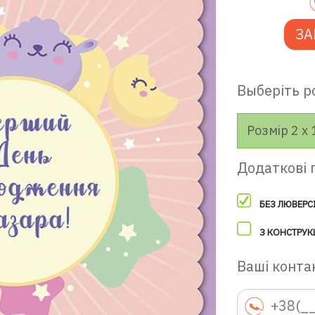
ЗА
Выберіть р
Розмір 2 х 
Додаткові 
БЕЗ ЛЮВЕРС
З КОНСТРУК
Ваші контак