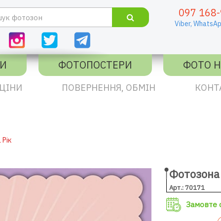
097 168-
Viber,
WhatsAp
КИ
ФОТОПОСТЕРИ
ФОТО Н
ЦІНИ
ПОВЕРНЕННЯ, ОБМІН
КОНТ
 Рік
Фотозона 
Арт.: 70171
Замовте с