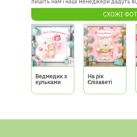
пишіть нам і наші менеджери дадуть ві
СХОЖІ ФО
Ведмедик з
На рік
кульками
Єлізаветі