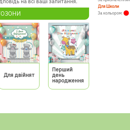
дповідь на всі ваші запитання.
Для Школи
ТОЗОНИ
За кольором:
Перший
Для двійнят
день
народження