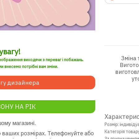
увагу!
Зміна 
зображення виходячи з переваг і побажань.
Вигото
и внесемо потрібні вам зміни.
виготовл
ут
гу дизайнера
ОНУ НА РІК
Характерис
шому магазині.
Розмір: індивіду
Категорія товар
 ваших розмірах. Телефонуйте або
За призначенням