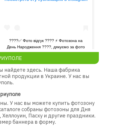
????✅ Фото відгук ???? ⚡️ Фотозона на
День Народження ????, дякуємо за фото
???? ⭐️ Артикул 70006
РИУПОЛЕ
Публикация от
Фабрика эко печати
(@ecofabrica.com.ua)
27 Авг 
вы найдете здесь. Наша фабрика
ой продукции в Украине. У нас вы
уполь.
ариуполе
ны. У нас вы можете купить фотозону
каталоге собраны фотозоны для Дня
 Хеллоуин, Пасху и другие праздники.
змер баннера в форму.