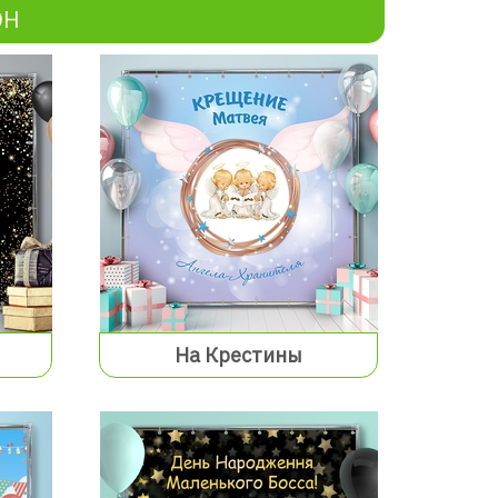
ОН
На Крестины