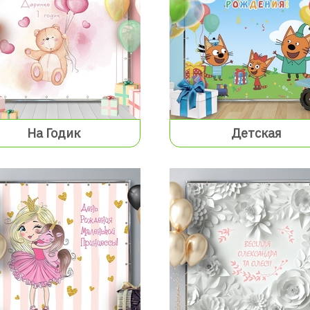
На Годик
Детская