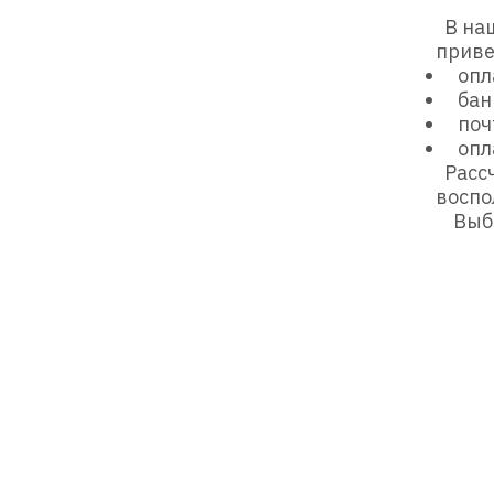
В наш
приве
опл
бан
поч
опл
Рассч
восп
Выбр