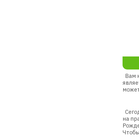
Вам н
являе
может
Сегод
на пр
Рожде
Чтобы