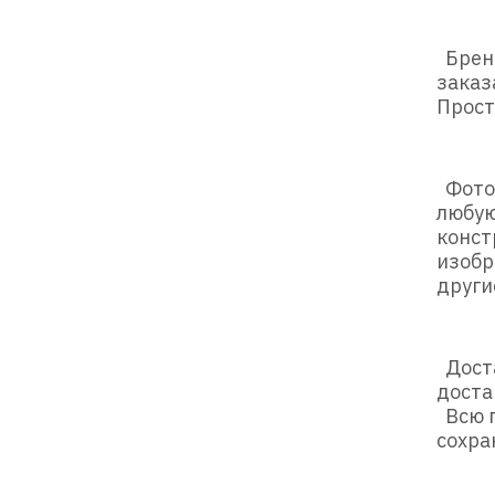
Бренд
заказ
Прост
Фотос
любую
конст
изобр
други
Доста
доста
Всю п
сохра