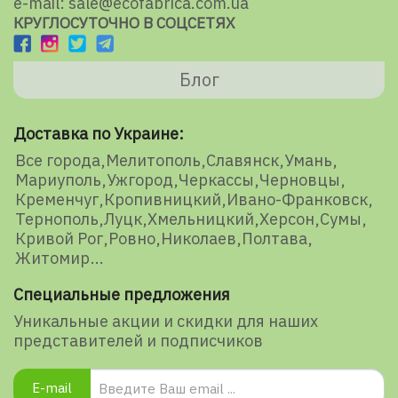
e-mail: sale@ecofabrica.com.ua
КРУГЛОСУТОЧНО В СОЦСЕТЯХ
Блог
Доставка по Украине:
Все города
Мелитополь
Славянск
Умань
Мариуполь
Ужгород
Черкассы
Черновцы
Кременчуг
Кропивницкий
Ивано-Франковск
Тернополь
Луцк
Хмельницкий
Херсон
Сумы
Кривой Рог
Ровно
Николаев
Полтава
Житомир
Специальные предложения
Уникальные акции и скидки для наших
представителей и подписчиков
E-mail