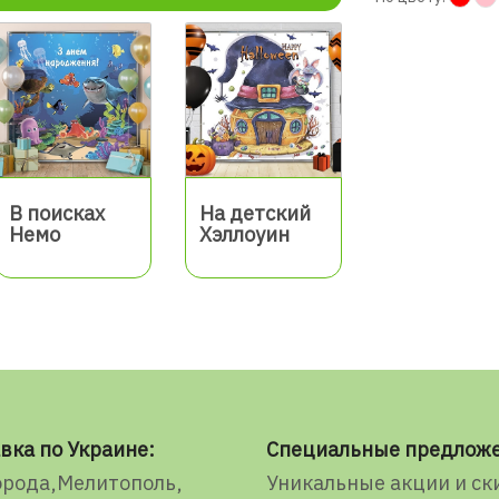
В поисках
На детский
Немо
Хэллоуин
вка по Украине:
Специальные предлож
орода
Мелитополь
Уникальные акции и ск