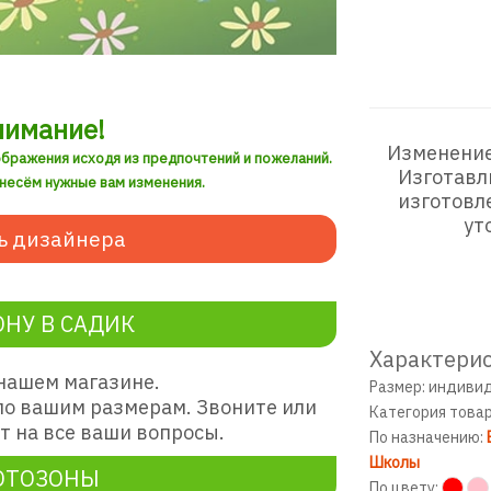
нимание!
Изменение
ображения исходя из предпочтений и пожеланий.
Изготавл
внесём нужные вам изменения.
изготовл
ут
ь дизайнера
НУ В САДИК
Характерис
нашем магазине.
Размер: индиви
о вашим размерам. Звоните или
Категория това
 на все ваши вопросы.
По назначению:
Школы
ОТОЗОНЫ
По цвету: