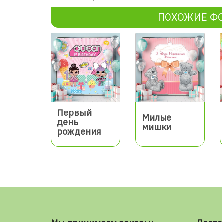
ПОХОЖИЕ Ф
Первый
Милые
день
мишки
рождения