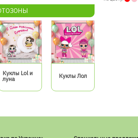
ОТОЗОНЫ
Куклы Lol и
Куклы Лол
луна