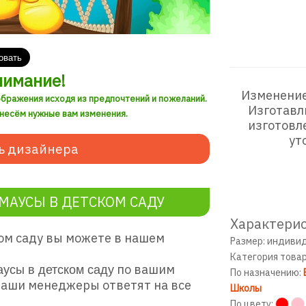
нимание!
Изменение
ображения исходя из предпочтений и пожеланий.
Изготавл
внесём нужные вам изменения.
изготовл
ут
ь дизайнера
МАУСЫ В ДЕТСКОМ САДУ
Характерис
ом саду вы можете в нашем
Размер: индиви
Категория това
по вашим
аусы
в детском саду
По назначению:
наши менеджеры ответят на все
Школы
По цвету: