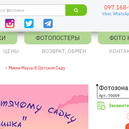
097 168-
Viber,
WhatsAp
КИ
ФОТОПОСТЕРЫ
ФОТО 
ЦЕНЫ
ВОЗВРАТ, ОБМЕН
КОНТА
Микки Маусы В Детском Саду
Фотозона
Арт.: 70009
Закажите 