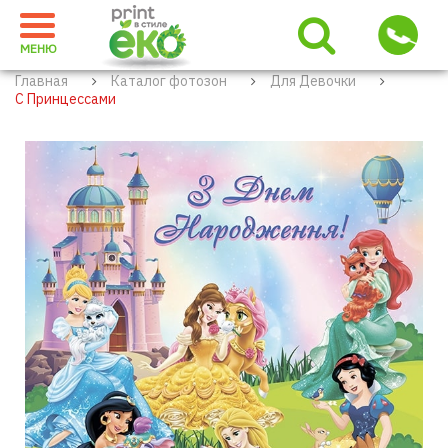
МЕНЮ
Главная
Каталог фотозон
Для Девочки
С Принцессами