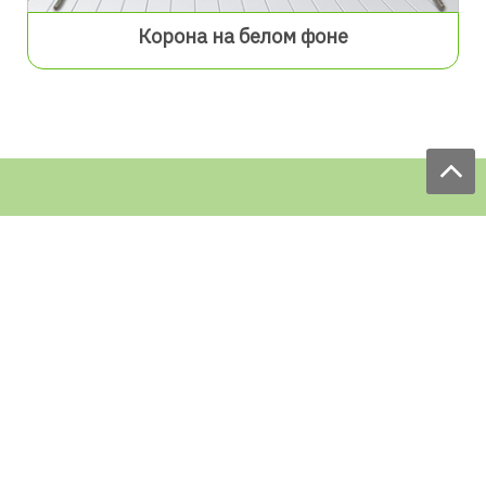
Корона на белом фоне
Мы принимаем заказы:
ЕЖЕДНЕВНО
с 9.00 до 18.00
по телефону: 097 168 98 98
e-mail: sale@ecofabrica.com.ua
КРУГЛОСУТОЧНО В СОЦСЕТЯХ
Блог