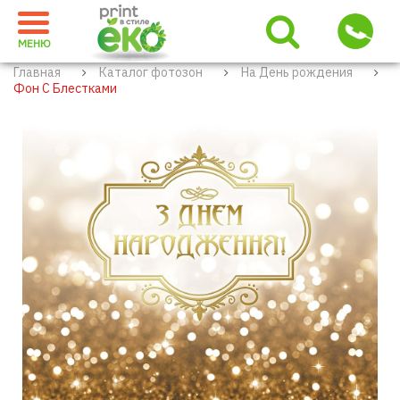
МЕНЮ
Главная
Каталог фотозон
На День рождения
Фон С Блестками