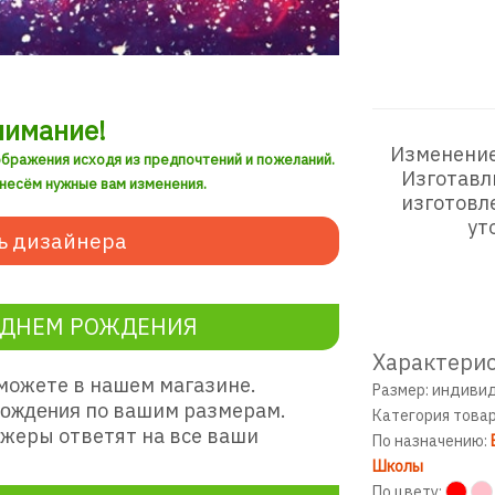
нимание!
Изменение
ображения исходя из предпочтений и пожеланий.
Изготавл
внесём нужные вам изменения.
изготовл
ут
ь дизайнера
 ДНЕМ РОЖДЕНИЯ
Характерис
можете в нашем магазине.
Размер: индиви
по вашим размерам.
ождения
Категория това
жеры ответят на все ваши
По назначению:
Школы
По цвету: