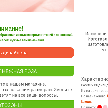
нимание!
Изменение
ображения исходя из предпочтений и пожеланий.
Изготавл
внесём нужные вам изменения.
изготовл
ут
ь дизайнера
 НЕЖНАЯ РОЗА
Характерис
те в нашем магазине.
Размер: индиви
по вашим размерам. Звоните
роза
Категория това
етят на все ваши вопросы.
По назначению:
Школы
ОТОЗОНЫ
По цвету: