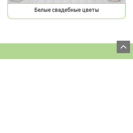
Белые свадебные цветы
Мы принимаем заказы:
ЕЖЕДНЕВНО
с 9.00 до 18.00
по телефону: 097 168 98 98
e-mail: sale@ecofabrica.com.ua
КРУГЛОСУТОЧНО В СОЦСЕТЯХ
Блог