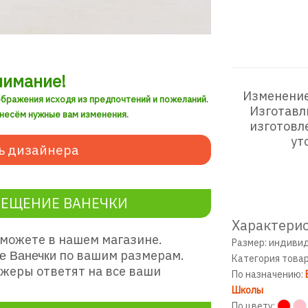
нимание!
Изменение
ображения исходя из предпочтений и пожеланий.
Изготавл
внесём нужные вам изменения.
изготовл
ут
ь дизайнера
РЕЩЕНИЕ ВАНЕЧКИ
Характерис
можете в нашем магазине.
Размер: индиви
по вашим размерам.
е Ванечки
Категория това
жеры ответят на все ваши
По назначению:
Школы
По цвету: