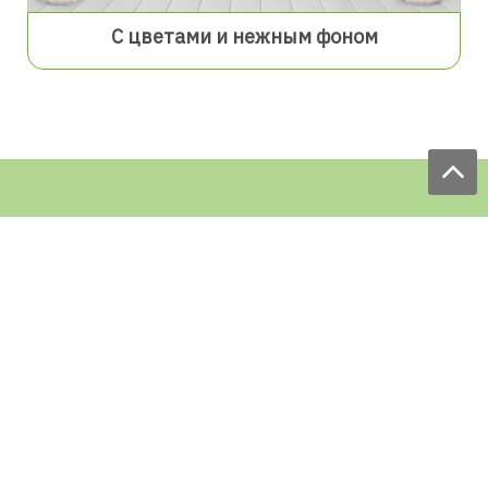
С цветами и нежным фоном
Мы принимаем заказы:
ЕЖЕДНЕВНО
с 9.00 до 18.00
по телефону: 097 168 98 98
e-mail: sale@ecofabrica.com.ua
КРУГЛОСУТОЧНО В СОЦСЕТЯХ
Блог