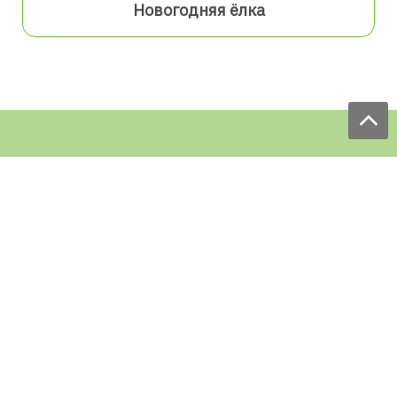
Новогодняя ёлка
Мы принимаем заказы:
ЕЖЕДНЕВНО
с 9.00 до 18.00
по телефону: 097 168 98 98
e-mail: sale@ecofabrica.com.ua
КРУГЛОСУТОЧНО В СОЦСЕТЯХ
Блог
Доставка по Украине: