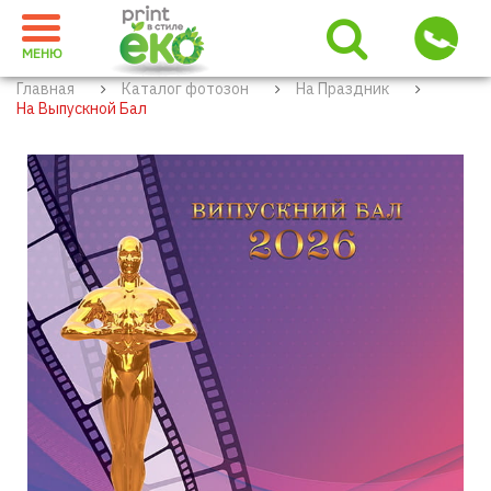
МЕНЮ
Главная
Каталог фотозон
На Праздник
На Выпускной Бал