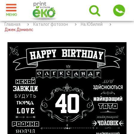
МЕНЮ
Главная
Каталог фотозон
На Юбилей
Джек Дэниэлс