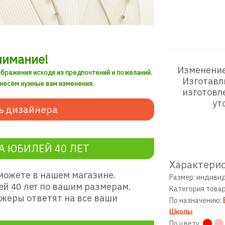
нимание!
Изменение
ображения исходя из предпочтений и пожеланий.
Изготавл
внесём нужные вам изменения.
изготовл
ут
ь дизайнера
А ЮБИЛЕЙ 40 ЛЕТ
Характерис
можете в нашем магазине.
Размер: индиви
по вашим размерам.
й 40 лет
Категория това
жеры ответят на все ваши
По назначению:
Школы
По цвету: