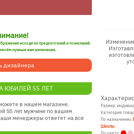
нимание!
Изменение
ображения исходя из предпочтений и пожеланий.
Изготавл
внесём нужные вам изменения.
изготовл
ут
ь дизайнера
А ЮБИЛЕЙ 55 ЛЕТ
Характерис
можете в нашем магазине.
Размер: индиви
по вашим
ей 55 лет мужчине
Категория това
наши менеджеры ответят на все
По назначению:
Школы
По цвету: