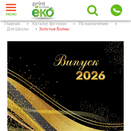
МЕНЮ
Главная
Каталог фотозон
По назначению
Для Школы
Золотые Волны