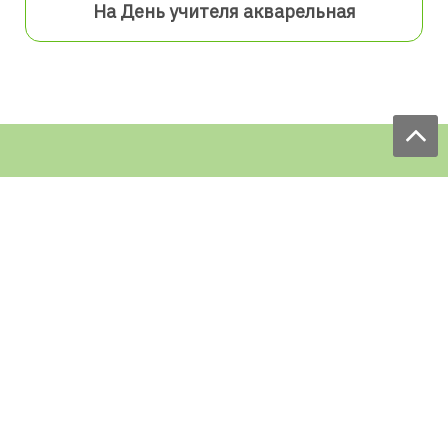
На День учителя акварельная
Мы принимаем заказы:
ЕЖЕДНЕВНО
с 9.00 до 18.00
по телефону: 097 168 98 98
e-mail: sale@ecofabrica.com.ua
КРУГЛОСУТОЧНО В СОЦСЕТЯХ
Блог
Доставка по Украине: