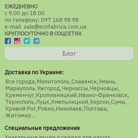
ЕЖЕДНЕВНО
с 9.00 до 18.00
по телефону: 097 168 98 98
e-mail: sale@ecofabrica.com.ua
КРУГЛОСУТОЧНО В СОЦСЕТЯХ
Блог
Доставка по Украине:
Все города
Мелитополь
Славянск
Умань
Мариуполь
Ужгород
Черкассы
Черновцы
Кременчуг
Кропивницкий
Ивано-Франковск
Тернополь
Луцк
Хмельницкий
Херсон
Сумы
Кривой Рог
Ровно
Николаев
Полтава
Житомир
Специальные предложения
Уникальные акции и скидки для наших