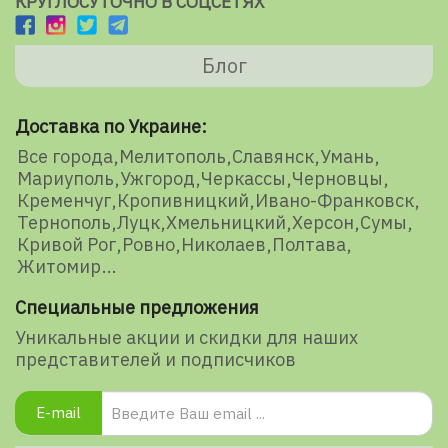
КРУГЛОСУТОЧНО В СОЦСЕТЯХ
Блог
Доставка по Украине:
Все города
Мелитополь
Славянск
Умань
Мариуполь
Ужгород
Черкассы
Черновцы
Кременчуг
Кропивницкий
Ивано-Франковск
Тернополь
Луцк
Хмельницкий
Херсон
Сумы
Кривой Рог
Ровно
Николаев
Полтава
Житомир
Специальные предложения
Уникальные акции и скидки для наших
представителей и подписчиков
E-mail