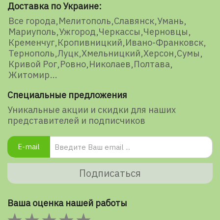
Доставка по Украине:
Все города
Мелитополь
Славянск
Умань
Мариуполь
Ужгород
Черкассы
Черновцы
Кременчуг
Кропивницкий
Ивано-Франковск
Тернополь
Луцк
Хмельницкий
Херсон
Сумы
Кривой Рог
Ровно
Николаев
Полтава
Житомир
Специальные предложения
Уникальные акции и скидки для наших
представителей и подписчиков
E-mail
Подписаться
Ваша оценка нашей работы