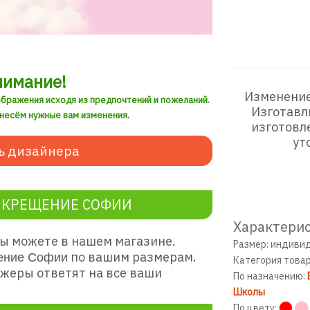
нимание!
Изменение
ображения исходя из предпочтений и пожеланий.
Изготавл
внесём нужные вам изменения.
изготовл
ут
ь дизайнера
 КРЕЩЕНИЕ СОФИИ
Характерис
ы можете в нашем магазине.
Размер: индиви
по вашим размерам.
ение Софии
Категория това
жеры ответят на все ваши
По назначению:
Школы
По цвету: