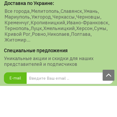
Доставка по Украине:
Все города
Мелитополь
Славянск
Умань
Мариуполь
Ужгород
Черкассы
Черновцы
Кременчуг
Кропивницкий
Ивано-Франковск
Тернополь
Луцк
Хмельницкий
Херсон
Сумы
Кривой Рог
Ровно
Николаев
Полтава
Житомир
Специальные предложения
Уникальные акции и скидки для наших
представителей и подписчиков
E-mail
Подписаться
Ваша оценка нашей работы