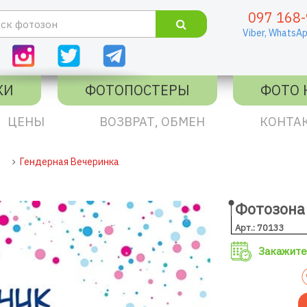
097 168-
Viber,
WhatsAp
КИ
ФОТОПОСТЕРЫ
ФОТО 
ЦЕНЫ
ВОЗВРАТ, ОБМЕН
КОНТА
Гендерная Вечеринка
Фотозона
Арт.: 70133
Закажите 