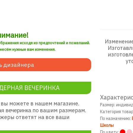
нимание!
Изменение
ображения исходя из предпочтений и пожеланий.
Изготавл
внесём нужные вам изменения.
изготовл
ут
ь дизайнера
ДЕРНАЯ ВЕЧЕРИНКА
Характерис
вы можете в нашем магазине.
Размер: индиви
по вашим размерам.
ая вечеринка
Категория това
жеры ответят на все ваши
По назначению:
Школы
По цвету: