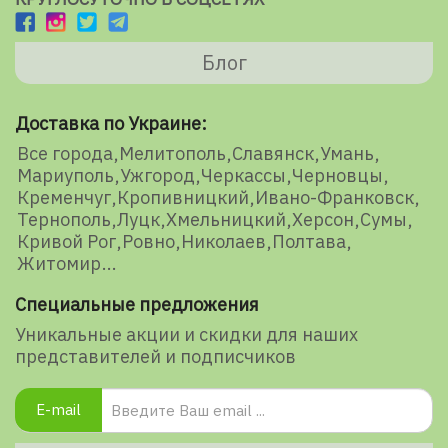
Блог
Доставка по Украине:
Все города
Мелитополь
Славянск
Умань
Мариуполь
Ужгород
Черкассы
Черновцы
Кременчуг
Кропивницкий
Ивано-Франковск
Тернополь
Луцк
Хмельницкий
Херсон
Сумы
Кривой Рог
Ровно
Николаев
Полтава
Житомир
Специальные предложения
Уникальные акции и скидки для наших
представителей и подписчиков
E-mail