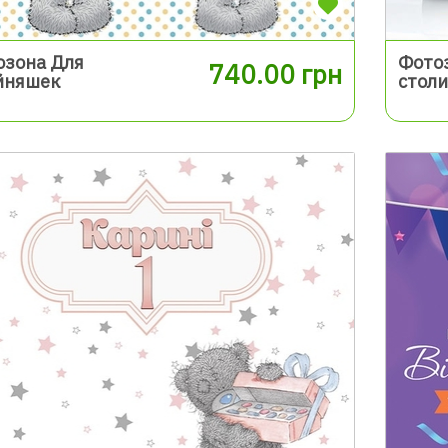
озона Для
Фотоз
740.00 грн
йняшек
стол