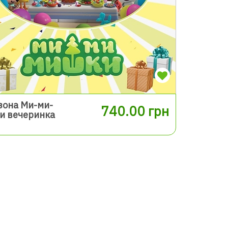
зона Ми-ми-
740.00 грн
и вечеринка