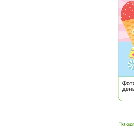
Фот
ден
Показ