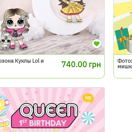
зона Куклы Lol и
Фото
740.00 грн
мишк