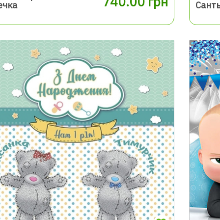
740.00 грн
ечка
Сант