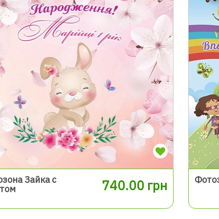
зона Зайка с
Фотоз
740.00 грн
етом