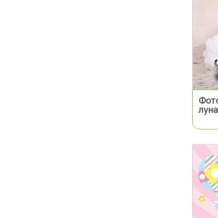
Фото
луна