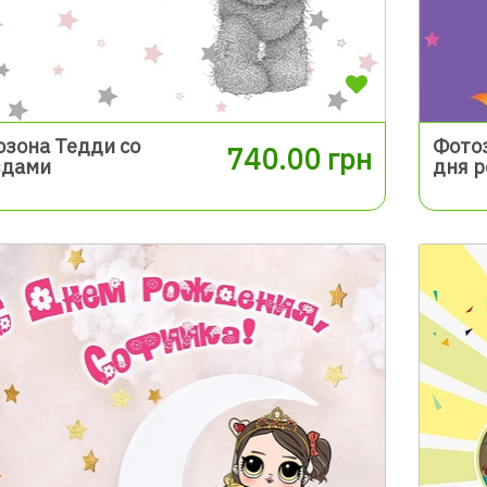
зона Тедди со
Фото
740.00 грн
здами
дня 