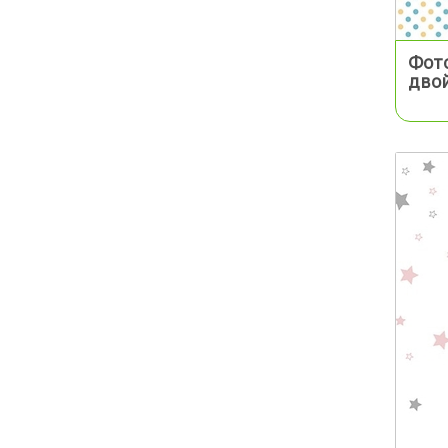
Фот
дво