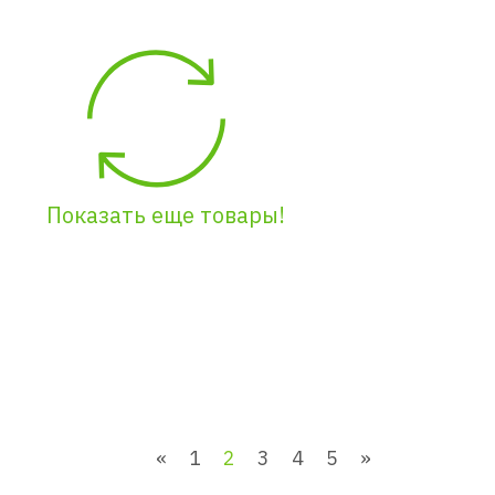
Показать еще товары!
«
1
2
3
4
5
»