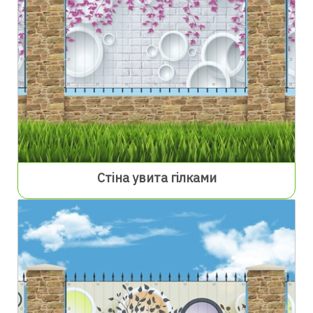
Стіна увита гілками