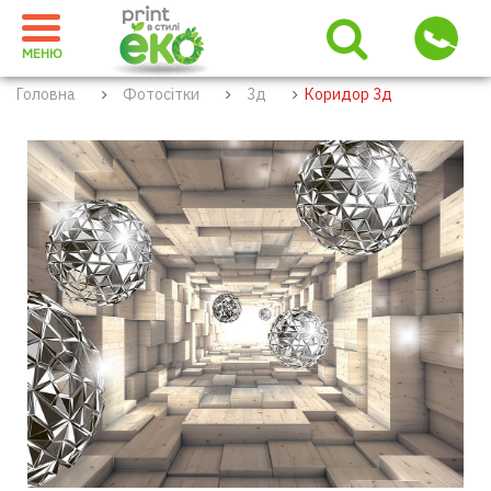
МЕНЮ
Головна
Фотосітки
3д
Коридор 3д