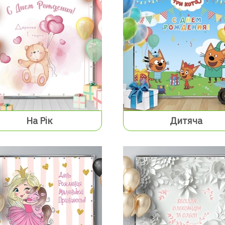
На Рік
Дитяча