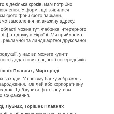
 в декілька кроків. Вам потрібно
овлення. У формі, що з'явилася
ляєм фото фони фото паркани.
ємо замовлення на вказану адресу.
області можна тут. Фабрика інтер'єрного
ої фотодруку в Україні. Ми приймаємо
ї, рекламної та ландшафтної друкованої
одукції, у нас ви можете купити
ості додаткових націнок і посередників.
рішніх Плавнях, Миргороді
х заходів. У нашому банку зображень
ь Народження, Ювілей або корпоративну
і садок. Щоб купити фотозону, вам
о зображення.
і, Лубнах, Горішнє Плавнях