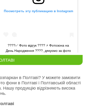
Посмотреть эту публикацию в Instagram
????✅ Фото відгук ???? ⚡️ Фотозона на
День Народження ????, дякуємо за фото
???? ⭐️ Артикул 70006
ОЛТАВІ
Публикация от
Фабрика эко печати
(@ecofabrica.com.ua)
27 Авг 
озпаркан в Полтаві? У можете замовити
ото фони в Полтаві і Полтавській області
а). Нашу продукцію відрізняють висока
нь.
Полтаві