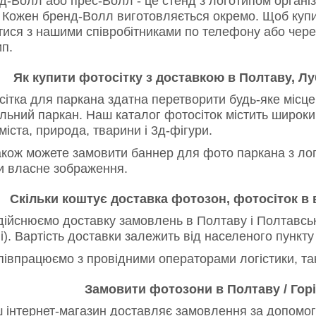
Волл або прес-Волл - це стенд з логотипом організа
. Кожен бренд-Волл виготовляється окремо. Щоб купи
атися з нашими співробітниками по телефону або чер
п.
Як купити фотосітку з доставкою в Полтаву, Лу
тка для паркана здатна перетворити будь-яке місце,
льний паркан. Наш каталог фотосіток містить широки
міста, природа, тварини і 3д-фігури.
кож можете замовити баннер для фото паркана з лого
и власне зображення.
Скільки коштує доставка фотозон, фотосіток в 
ійснюємо доставку замовлень в Полтаву і Полтавську
). Вартість доставки залежить від населеного пункту
івпрацюємо з провідними операторами логістики, та
Замовити фотозони в Полтаву / Горі
нтернет-магазин доставляє замовлення за допомогою