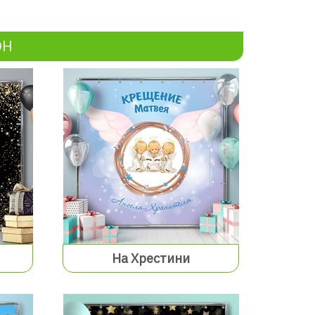
ОН
На Хрестини