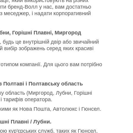
ції, який використовують на різних
ти бренд-Волл у нас, вам достатньо
ез меседжер, і надати корпоративний
бни, Горішні Плавні, Миргород
 будь це внутрішній двір або звичайний
й вибір зображень серед яких красиві
типом компанії. Для цього вам потрібно
в Полтаві і Полтавську область
 область (Миргород, Лубни, Горішні
 і тарифів оператора.
кими як Нова Пошта, Автолюкс і Гюнсел.
шні Плавні / Лубни.
 кур'єрських служб, таких як Гюнсел,