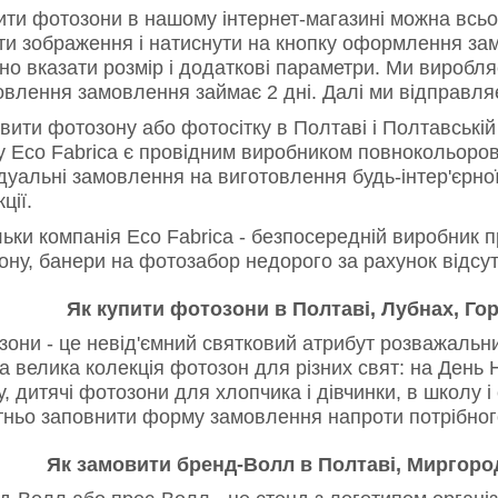
и фотозони в нашому інтернет-магазині можна всього
ти зображення і натиснути на кнопку оформлення зам
бно вказати розмір і додаткові параметри. Ми вироб
овлення замовлення займає 2 дні. Далі ми відправля
ти фотозону або фотосітку в Полтаві і Полтавській 
у Eco Fabrica є провідним виробником повнокольоров
ідуальні замовлення на виготовлення будь-інтер'єрно
ції.
ки компанія Eco Fabrica - безпосередній виробник пр
ну, банери на фотозабор недорого за рахунок відсутн
Як купити фотозони в Полтаві, Лубнах, Го
они - це невід'ємний святковий атрибут розважальни
на велика колекція фотозон для різних свят: на Ден
у, дитячі фотозони для хлопчика і дівчинки, в школу 
тньо заповнити форму замовлення напроти потрібног
Як замовити бренд-Волл в Полтаві, Миргород