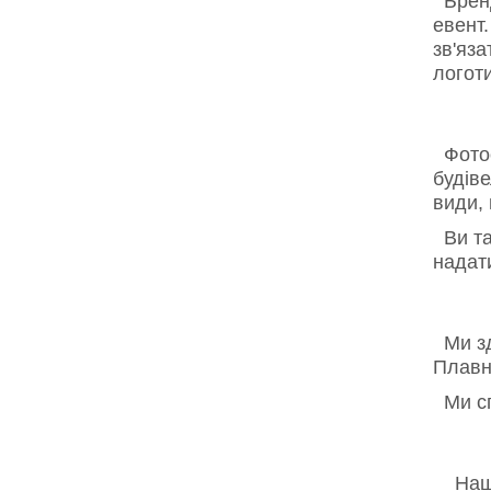
Бренд-
евент
зв'яз
логоти
Фотосі
будіве
види, 
Ви та
надат
Ми зд
Плавні
Ми сп
Наш і