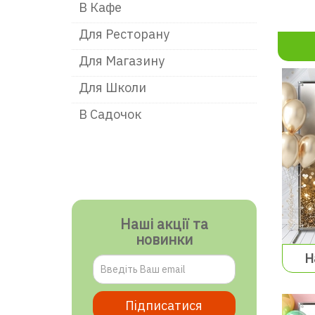
В Кафе
Для Ресторану
Для Магазину
Для Школи
В Садочок
Наші акції та
новинки
Н
Підписатися