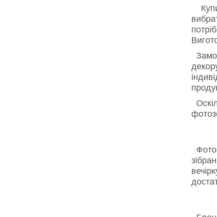
Купит
вибра
потрі
Вигот
Замови
декор
індив
продук
Оскіль
фотозо
Фотоз
зібра
вечірк
доста