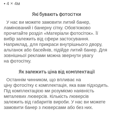
• 4 × 4м
Які бувають
фотос
тки
і
У нас ви можете замовити литий банер,
ламінований і банерну сітку. Обов'язково
прочитайте розділ «Матеріали фотосіток». Її
вибір залежить від сфери застосування.
Наприклад, для прикраси внутрішнього двору,
альтанок або басейнів, підійде литий банер. Для
зовнішньої реклами можна звернути увагу
на фотосітку.
Як залежить ціна від комплектації
Останнім чинником, що впливає на
ціну фотосітку є комплектація, яка вам підходить.
Під комплектацією ми розуміємо наявність
металевих люверсів. Кількість люверсів
залежить від габаритів вироби. У нас ви можете
замовити банер з люверсами або без них.