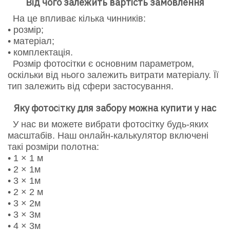
Від чого залежить вартість замовлення
На це впливає кілька чинників:
• розмір;
• матеріал;
• комплектація.
Розмір фотосітки є основним параметром,
оскільки від нього залежить витрати матеріалу. Її
тип залежить від сфери застосування.
Яку
фотос
тку
для забору можна купити у нас
і
У нас ви можете вибрати фотосітку будь-яких
масштабів. Наш онлайн-калькулятор включені
такі розміри полотна:
• 1 × 1 м
• 2 × 1м
• 3 × 1м
• 2 × 2 м
• 3 × 2м
• 3 × 3м
• 4 × 3м