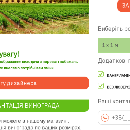
ЗА
Виберіть ро
1 х 1 м
увагу!
Додаткові 
зображення виходячи з переваг і побажань.
и внесемо потрібні вам зміни.
БАНЕР ЛАМІ
гу дизайнера
БЕЗ ЛЮВЕРС
Ваші контак
АНТАЦІЯ ВИНОГРАДА
 можете в нашому магазині.
ці
я винограда
по ваших розмірах.