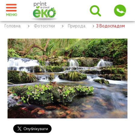
МЕНЮ
Головна
Фотосітки
Природа
З Водоспадом