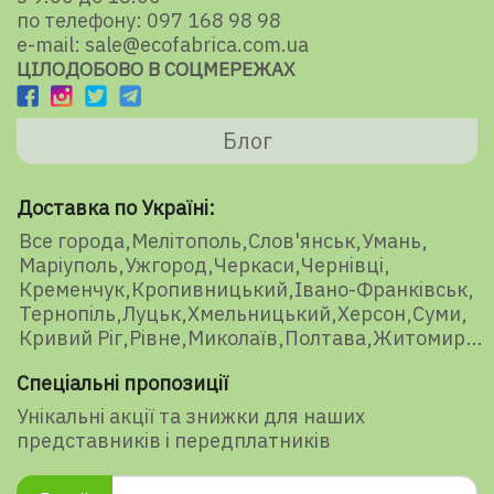
по телефону: 097 168 98 98
e-mail: sale@ecofabrica.com.ua
ЦІЛОДОБОВО В СОЦМЕРЕЖАХ
Блог
Доставка по Україні:
Все города
Мелітополь
Слов'янськ
Умань
Маріуполь
Ужгород
Черкаси
Чернівці
Кременчук
Кропивницький
Івано-Франківськ
Тернопіль
Луцьк
Хмельницький
Херсон
Суми
Кривий Ріг
Рівне
Миколаїв
Полтава
Житомир
Спеціальні пропозиції
Унікальні акції та знижки для наших
представників і передплатників