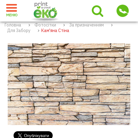
МЕНЮ
Головна
Фотосітки
За призначенням
Для Забору
Кам'яна Стіна