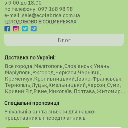
з 9.00 до 18.00
по телефону: 097 168 98 98
e-mail: sale@ecofabrica.com.ua
ЦІЛОДОБОВО В СОЦМЕРЕЖАХ
Блог
Доставка по Україні:
Все города
Мелітополь
Слов'янськ
Умань
Маріуполь
Ужгород
Черкаси
Чернівці
Кременчук
Кропивницький
Івано-Франківськ
Тернопіль
Луцьк
Хмельницький
Херсон
Суми
Кривий Ріг
Рівне
Миколаїв
Полтава
Житомир
Спеціальні пропозиції
Унікальні акції та знижки для наших
представників і передплатників