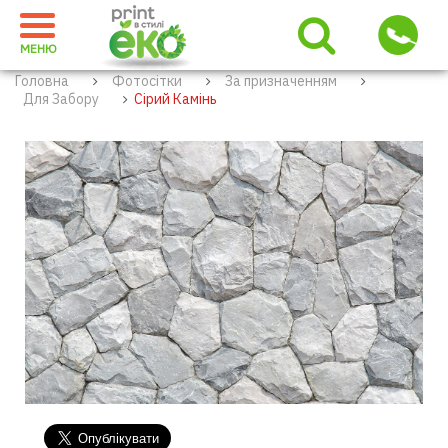
МЕНЮ
Головна
Фотосітки
За призначенням
Для Забору
Сірий Камінь