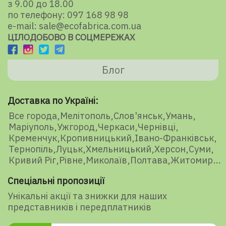
з 9.00 до 18.00
по телефону: 097 168 98 98
e-mail: sale@ecofabrica.com.ua
ЦІЛОДОБОВО В СОЦМЕРЕЖАХ
Блог
Доставка по Україні:
Все города
Мелітополь
Слов'янськ
Умань
Маріуполь
Ужгород
Черкаси
Чернівці
Кременчук
Кропивницький
Івано-Франківськ
Тернопіль
Луцьк
Хмельницький
Херсон
Суми
Кривий Ріг
Рівне
Миколаїв
Полтава
Житомир
Спеціальні пропозиції
Унікальні акції та знижки для наших
представників і передплатників