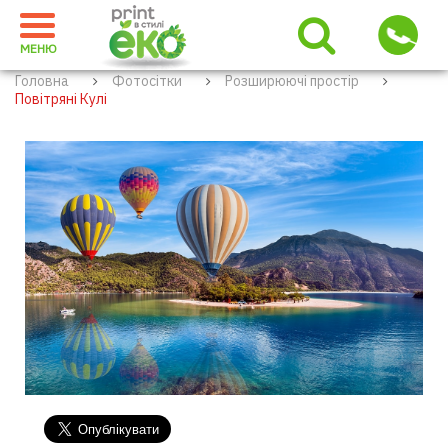
МЕНЮ
Головна
Фотосітки
Розширюючі простір
Повітряні Кулі