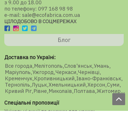
з 9.00 до 18.00
по телефону: 097 168 98 98
e-mail: sale@ecofabrica.com.ua
ЦІЛОДОБОВО В СОЦМЕРЕЖАХ
Блог
Доставка по Україні:
Все города
Мелітополь
Слов'янськ
Умань
Маріуполь
Ужгород
Черкаси
Чернівці
Кременчук
Кропивницький
Івано-Франківськ
Тернопіль
Луцьк
Хмельницький
Херсон
Суми
Кривий Ріг
Рівне
Миколаїв
Полтава
Житомир
Спеціальні пропозиції
Унікальні акції та знижки для наших
представників і передплатників