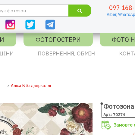
097 168-
Viber,
WhatsAp
КИ
ФОТОПОСТЕРИ
ФОТО Н
ЦІНИ
ПОВЕРНЕННЯ, ОБМІН
КОНТ
и
Аліса В Задзеркаллі
Фотозона 
Арт.: 70274
Замовте с