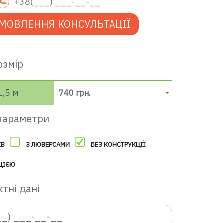
МОВЛЕННЯ КОНСУЛЬТАЦІЇ
озмір
1,5 м
740 грн.
параметри
ІВ
З ЛЮВЕРСАМИ
БЕЗ КОНСТРУКЦІЇ
ЦІЄЮ
тні дані