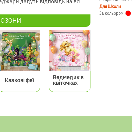
еджери дадуть відповідь на всі
Для Школи
За кольором:
ТОЗОНИ
Ведмедик в
Казкові феї
квіточках