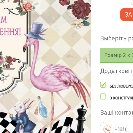
ЗА
Выберіть р
Розмір 2 х 
Додаткові 
БЕЗ ЛЮВЕРС
З КОНСТРУК
Ваші контак