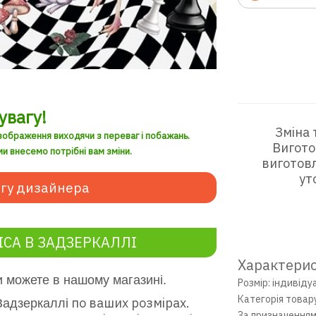
увагу!
Зміна 
зображення виходячи з переваг і побажань.
Вигото
и внесемо потрібні вам зміни.
виготовл
ут
гу дизайнера
СА В ЗАДЗЕРКАЛЛІ
Характерис
 можете в нашому магазині.
Розмір: індивіду
Категорія товар
по ваших розмірах.
З
адзеркаллі
За призначенням