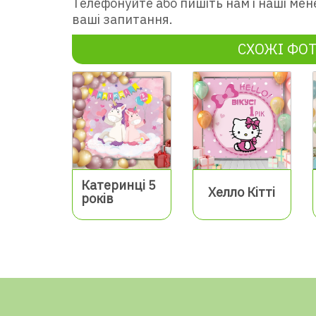
Телефонуйте або пишіть нам і наші мен
ваші запитання.
СХОЖІ ФО
Катеринці 5
Хелло Кітті
років