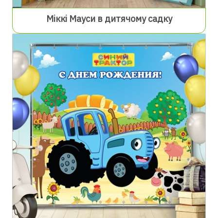
Міккі Мауси в дитячому садку