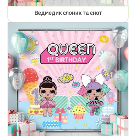
Ведмедик слоник та єнот