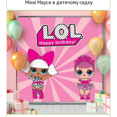
Міккі Мауси в дитячому садку