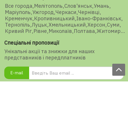
Все города
Мелітополь
Слов'янськ
Умань
Маріуполь
Ужгород
Черкаси
Чернівці
Кременчук
Кропивницький
Івано-Франківськ
Тернопіль
Луцьк
Хмельницький
Херсон
Суми
Кривий Ріг
Рівне
Миколаїв
Полтава
Житомир
Спеціальні пропозиції
Унікальні акції та знижки для наших
представників і передплатників
E-mail
Підписатися
Ваша оцінка нашої роботи
1450 голосів