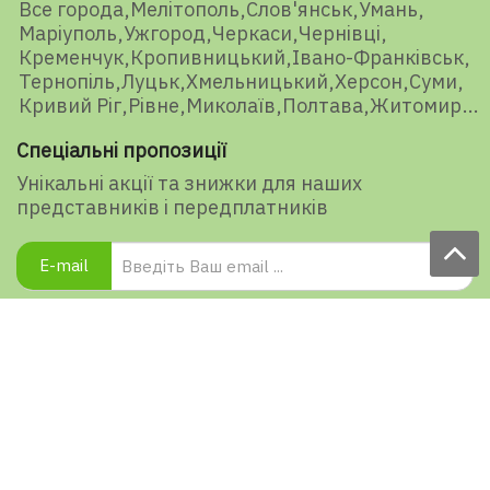
Все города
Мелітополь
Слов'янськ
Умань
Маріуполь
Ужгород
Черкаси
Чернівці
Кременчук
Кропивницький
Івано-Франківськ
Тернопіль
Луцьк
Хмельницький
Херсон
Суми
Кривий Ріг
Рівне
Миколаїв
Полтава
Житомир
Спеціальні пропозиції
Унікальні акції та знижки для наших
представників і передплатників
E-mail
Підписатися
Ваша оцінка нашої роботи
1450 голосів