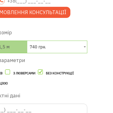
МОВЛЕННЯ КОНСУЛЬТАЦІЇ
озмір
1,5 м
740 грн.
параметри
ІВ
З ЛЮВЕРСАМИ
БЕЗ КОНСТРУКЦІЇ
ЦІЄЮ
тні дані