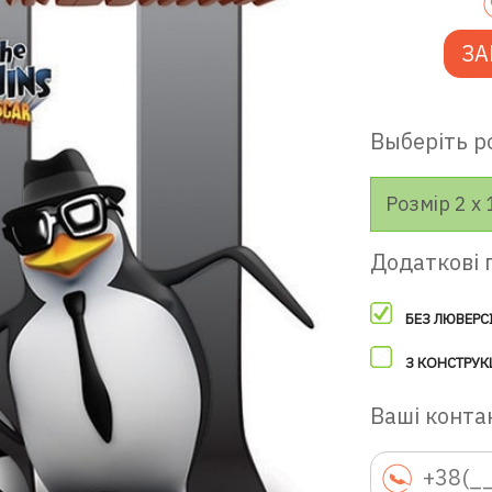
ЗА
Выберіть р
Розмір 2 х 
Додаткові 
БЕЗ ЛЮВЕРС
З КОНСТРУК
Ваші контак