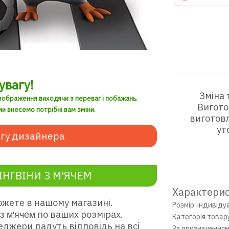
увагу!
Зміна 
зображення виходячи з переваг і побажань.
Вигото
и внесемо потрібні вам зміни.
виготовл
ут
гу дизайнера
НГВІНИ З М'ЯЧЕМ
Характерис
жете в нашому магазині.
Розмір: індивіду
по ваших розмірах.
з м'ячем
Категорія товар
еджери дадуть відповідь на всі
За призначенням