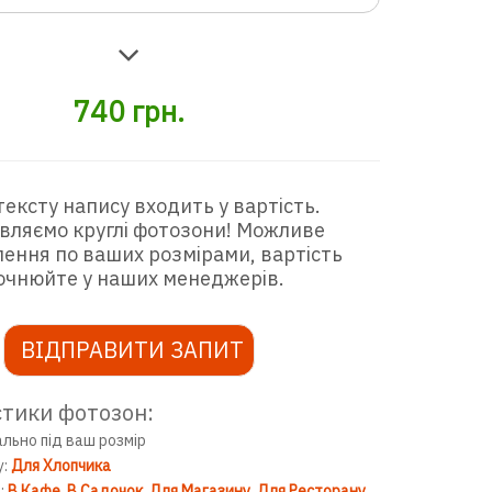
740
грн.
тексту напису входить у вартість.
вляємо круглі фотозони! Можливе
ення по ваших розмірами, вартість
очнюйте у наших менеджерів.
ВІДПРАВИТИ ЗАПИТ
тики фотозон:
ально під ваш розмір
у:
Для Хлопчика
:
В Кафе
В Садочок
Для Магазину
Для Ресторану