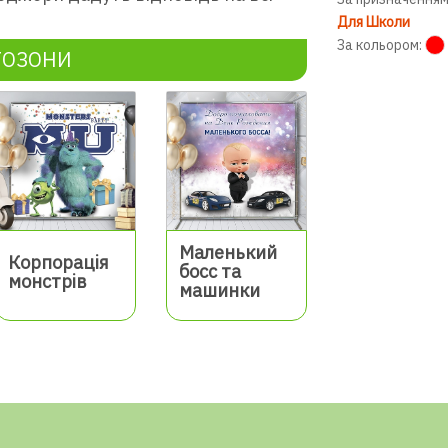
Для Школи
За кольором:
ТОЗОНИ
Маленький
Корпорація
босс та
монстрів
машинки