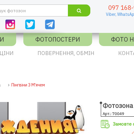
097 168-
Viber,
WhatsAp
КИ
ФОТОПОСТЕРИ
ФОТО Н
ЦІНИ
ПОВЕРНЕННЯ, ОБМІН
КОНТ
а
Пінгвіни З М'ячем
Фотозона 
Арт.: 70049
Замовте с