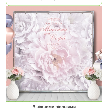
З ніжними півоніями