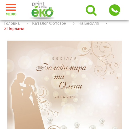
МЕНЮ
Головна
Каталог Фотозон
На Весілля
З Перлами