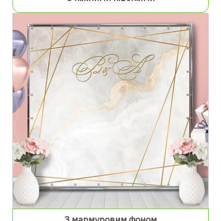
З мармуровим фоном