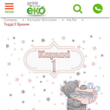
МЕНЮ
Головна
Каталог Фотозон
На Рік
Тедді З Зірками