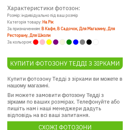
Характеристики фотозон:
Розмір: індивідуально під ваш розмір
Категорія товару:
На Рік
За призначенням:
В Кафе
В Садочок
Для Магазину
Для
Ресторану
Для Школи
За кольором:
КУПИТИ ФОТОЗОНУ ТЕДДІ З ЗІРКАМИ
Купити фотозону Тедді з зірками
ви можете в
нашому магазині.
Ви можете замовити
фотозону Тедді з
по ваших розмірах. Телефонуйте або
зірками
пишіть нам і наші менеджери дадуть
відповідь на всі ваші запитання.
СХОЖІ ФОТОЗОНИ