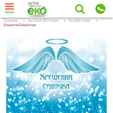
МЕНЮ
Головна
Каталог Фотозон
На Хрестини
Блакитні Блискітки