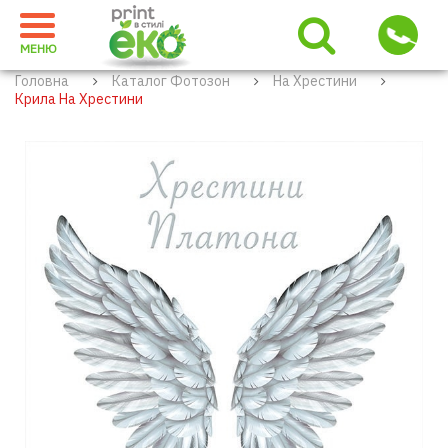
МЕНЮ
Головна
Каталог Фотозон
На Хрестини
Крила На Хрестини