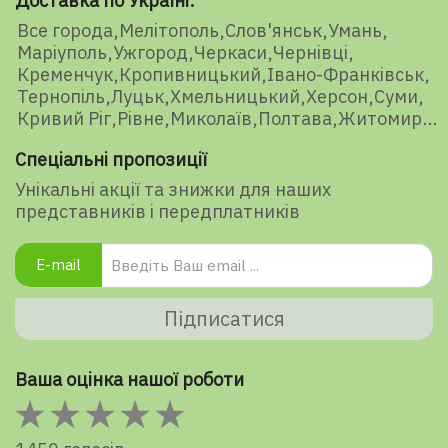
Доставка по Україні:
Все города
Мелітополь
Слов'янськ
Умань
Маріуполь
Ужгород
Черкаси
Чернівці
Кременчук
Кропивницький
Івано-Франківськ
Тернопіль
Луцьк
Хмельницький
Херсон
Суми
Кривий Ріг
Рівне
Миколаїв
Полтава
Житомир
Спеціальні пропозиції
Унікальні акції та знижки для наших
представників і передплатників
E-mail
Підписатися
Ваша оцінка нашої роботи