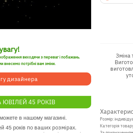
увагу!
Зміна 
зображення виходячи з переваг і побажань.
Вигото
и внесемо потрібні вам зміни.
виготовл
ут
гу дизайнера
 ЮВІЛЕЙ 45 РОКІВ
Характерис
 можете в нашому магазині.
Розмір: індивіду
Категорія товар
по ваших розмірах.
ей 45 років
За призначенням