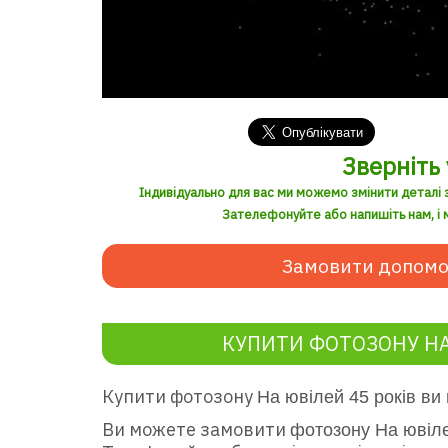
Зверніть 
Індивідуально для вас ми можемо змінити деталі 
Зателефонуйте або напишіть нам, і м
Замовити допомо
КУПИТИ ФОТОЗОНУ НА
Купити фотозону
На ювілей 45 років ви
Ви можете замовити
фотозону На юві
л