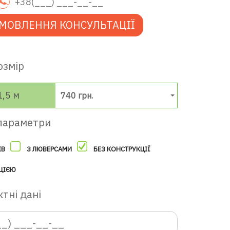
МОВЛЕННЯ КОНСУЛЬТАЦІЇ
озмір
1,5 м
740 грн.
параметри
ІВ
З ЛЮВЕРСАМИ
БЕЗ КОНСТРУКЦІЇ
ЦІЄЮ
тні дані