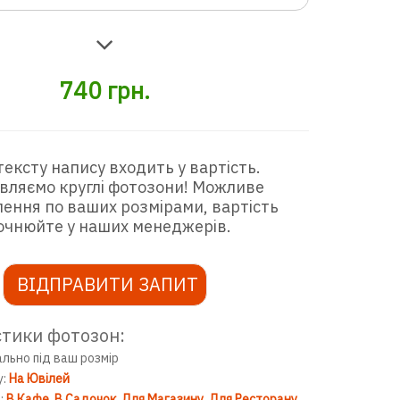
740
грн.
тексту напису входить у вартість.
вляємо круглі фотозони! Можливе
ення по ваших розмірами, вартість
очнюйте у наших менеджерів.
ВІДПРАВИТИ ЗАПИТ
тики фотозон:
ально під ваш розмір
у:
На Ювілей
:
В Кафе
В Садочок
Для Магазину
Для Ресторану