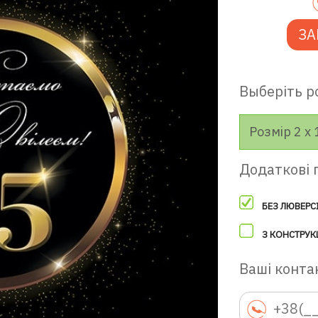
ЗА
Выберіть р
Розмір 2 х 
Додаткові 
БЕЗ ЛЮВЕРС
З КОНСТРУК
Ваші контак