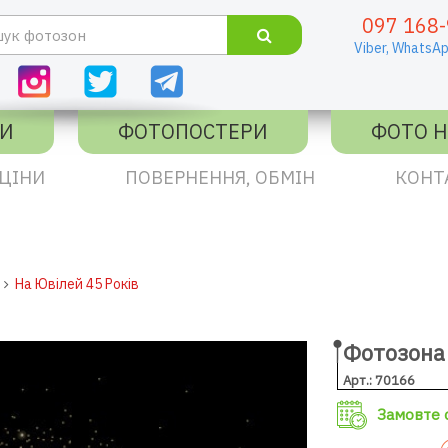
097 168-
Viber,
WhatsAp
КИ
ФОТОПОСТЕРИ
ФОТО Н
ЦІНИ
ПОВЕРНЕННЯ, ОБМІН
КОНТ
На Ювілей 45 Років
Фотозона 
Арт.: 70166
Замовте с