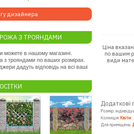
гу дизайнера
ОРОЖА З ТРОЯНДАМИ
Ціна вказан
и можете в нашому магазині.
по вашим р
види мате
а з трояндами
по ваших розмірах.
джери дадуть відповідь на всі ваші
ОСІТКИ
Додаткові 
Розмір: індивіду
Колекція:
Квіти
Для приміщень: