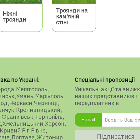
Троянди на
Ніжні
кам'яній
троянди
стіні
вка по Україні:
Спеціальні пропозиції
орода
Мелітополь
Унікальні акції та зниж
янськ
Умань
Маріуполь
наших представників і
род
Черкаси
Чернівці
передплатників
енчук
Кропивницький
-Франківськ
Тернопіль
E-mail
к
Хмельницький
Херсон
Кривий Ріг
Рівне
Підписатися
аїв
Полтава
Житомир