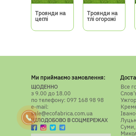
Троянди на
Троянди на
цеглі
тлі огорожі
Ми приймаємо замовлення:
Доста
Все г
ЩОДЕННО
з 9.00 до 18.00
Слов'
по телефону: 097 168 98 98
Ужго
e-mail:
Крем
sale@ecofabrica.com.ua
Івано
Луць
ЦІЛОДОБОВО В СОЦМЕРЕЖАХ
Суми
Микол