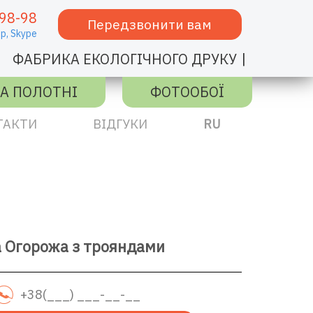
98-98
Передзвонити вам
p,
Skype
|
ФАБРИКА ЕКОЛОГІЧНОГО ДРУКУ
А ПОЛОТНІ
ФОТООБОЇ
ТАКТИ
ВІДГУКИ
RU
а Огорожа з трояндами