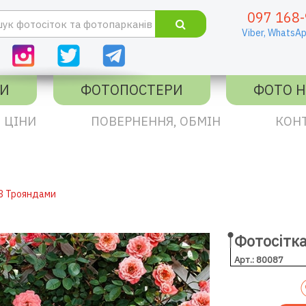
097 168-
Viber,
WhatsAp
КИ
ФОТОПОСТЕРИ
ФОТО Н
ЦІНИ
ПОВЕРНЕННЯ, ОБМІН
КОН
З Трояндами
Фотосітк
Арт.: 80087