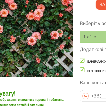
ЗА
Виберіть ро
1 х 1 м
Додаткові 
БАНЕР ЛАМІ
БЕЗ ЛЮВЕРС
Ваші контак
увагу!
зображення виходячи з переваг і побажань.
и внесемо потрібні вам зміни.