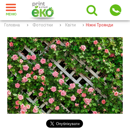
МЕНЮ
Головна
Фотосітки
Квіти
Ніжні Троянди