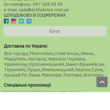
по телефону: 097 168 98 98
e-mail: sale@ecofabrica.com.ua
ЦІЛОДОБОВО В СОЦМЕРЕЖАХ
Блог
Доставка по Україні:
Все города
Мелітополь
Слов'янськ
Умань
Маріуполь
Ужгород
Черкаси
Чернівці
Кременчук
Кропивницький
Івано-Франківськ
Тернопіль
Луцьк
Хмельницький
Херсон
Суми
Кривий Ріг
Рівне
Миколаїв
Полтава
Житомир
Спеціальні пропозиції
Унікальні акції та знижки для наших
представників і передплатників