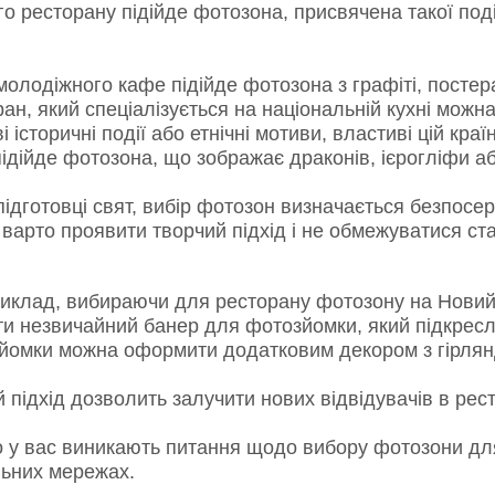
о ресторану підійде фотозона, присвячена такої поді
олодіжного кафе підійде фотозона з графіті, постер
ан, який спеціалізується на національній кухні можн
і історичні події або етнічні мотиви, властиві цій кр
підійде фотозона, що зображає драконів, ієрогліфи аб
ідготовці свят, вибір фотозон визначається безпосе
 варто проявити творчий підхід і не обмежуватися с
клад, вибираючи для ресторану фотозону на Новий р
ти незвичайний банер для фотозйомки, який підкресл
йомки можна оформити додатковим декором з гірлян
підхід дозволить залучити нових відвідувачів в рес
у вас виникають питання щодо вибору фотозони для 
льних мережах.