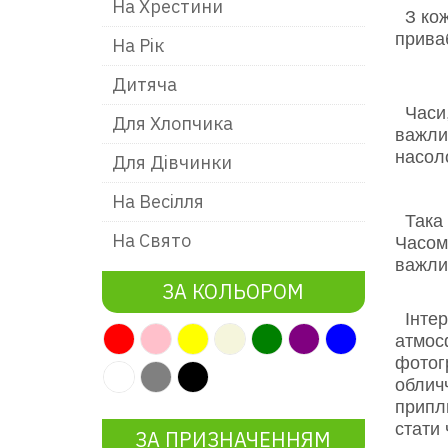
На Хрестини
З кож
приваб
На Рік
Дитяча
Часи,
Для Хлопчика
важлив
насол
Для Дівчинки
На Весілля
Така 
На Свято
Часом 
важлив
ЗА КОЛЬОРОМ
Інтер
атмос
фотогр
облич
припл
стати
ЗА ПРИЗНАЧЕННЯМ