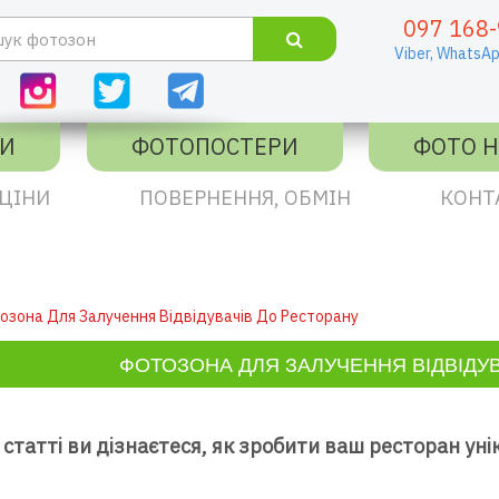
097 168-
Viber,
WhatsAp
КИ
ФОТОПОСТЕРИ
ФОТО Н
ЦІНИ
ПОВЕРНЕННЯ, ОБМІН
КОНТ
озона Для Залучення Відвідувачів До Ресторану
ФОТОЗОНА ДЛЯ ЗАЛУЧЕННЯ ВІДВІДУВ
й статті ви дізнаєтеся, як зробити ваш ресторан уні