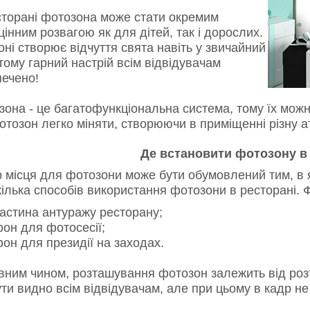
торані фотозона може стати окремим
інним розвагою як для дітей, так і дорослих.
ні створює відчуття свята навіть у звичайний
тому гарний настрій всім відвідувачам
печено!
она - це багатофункціональна система, тому їх можн
отозон легко міняти, створюючи в приміщенні різну 
Де встановити фотозону в
місця для фотозони може бути обумовлений тим, в як
кілька способів використання фотозони в ресторані.
частина антуражу ресторану;
фон для фотосесії;
фон для президії на заходах.
ним чином, розташування фотозон залежить від розт
ти видно всім відвідувачам, але при цьому в кадр не