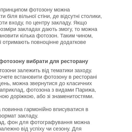
 принципом фотозону можна
и біля вільної стіни, де відсутні столики,
оти входу, по центру закладу. Якщо
розміри закладах дають змогу, то можна
ановити кілька фотозон. Таким чином,
чі отримають повноцінне додаткове
фотозону вибрати для ресторану
озони залежить від тематики заходу.
очете встановити фотозону в ресторані
день, можна звернутися до класичних
Наприклад, фотозона з видами Парижа,
ною доріжкою, або зі знаменитостями.
повинна гармонійно вписуватися в
 формат закладу.
д, фон для фотографування можна
алежно від успіху чи сезону. Для