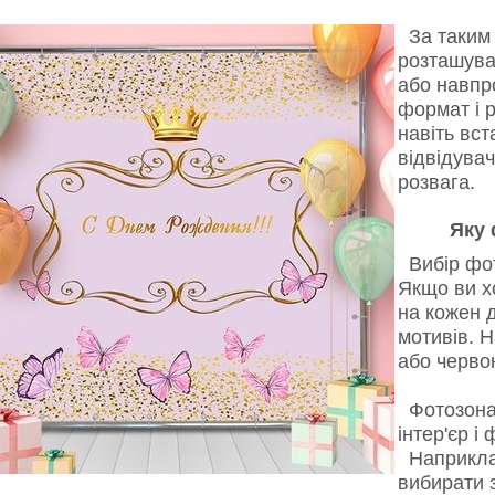
За таким
розташуват
або навпр
формат і 
навіть вст
відвідува
розвага.
Яку 
Вибір фот
Якщо ви х
на кожен 
мотивів. 
або черво
Фотозона 
інтер'єр і
Наприкла
вибирати з