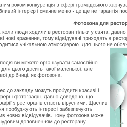
ним роком конкуренція в сфері громадського харчува
ливий інтер'єр і смачне меню - це ще не гарантія пос
Фотозона для ресто
 коли люди ходили в ресторан тільки у свята, давн
і нові враження, тому відвідувачі приходять в рестор
одитися унікальною атмосферою. Для цього не обов'я
подія ви можете організувати самостійно.
для цього досить такої маленької, але
ої ​​дрібниці, як фотозона.
ес до закладу можуть пробудити красиві і
ферні фотографії. Давно доведено, що
афії з ресторанів стають вірусними. Щасливі
чя пробуджують інтерес і забезпечують
ив нових відвідувачів. Тому фотозона може
 чудовим доповненням до ресторану.