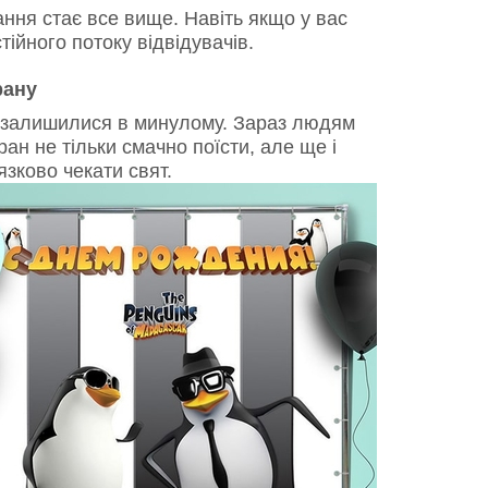
ння стає все вище. Навіть якщо у вас
тійного потоку відвідувачів.
рану
о залишилися в минулому. Зараз людям
ан не тільки смачно поїсти, але ще і
зково чекати свят.