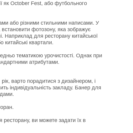
ї як October Fest, або футбольного
ами або різними стильними написами. У
а встановити фотозону, яка зображує
аїні. Наприклад для ресторану китайської
о китайські квартали.
редньо тематикою урочистості. Однак при
тандартними атрибутами.
ік, варто порадитися з дизайнером, і
ить індивідуальність закладу. Банер для
дами.
торан.
ресторану, ви можете задати їх в