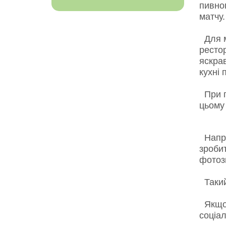
пивног
матчу.
Для м
рестор
яскрав
кухні 
При п
цьому
Напри
зроби
фотоз
Такий 
Якщо 
соціа