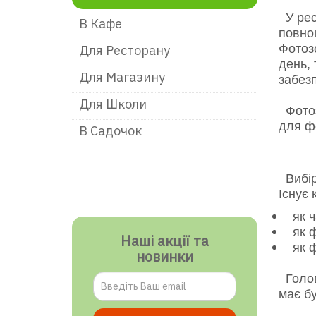
У рес
В Кафе
повноц
Фотозо
Для Ресторану
день, 
Для Магазину
забез
Для Школи
Фотоз
для ф
В Садочок
Вибір 
Існує 
як 
як 
Наші акції та
як 
новинки
Голов
має бу