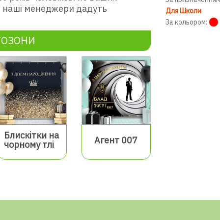
 і наші менеджери дадуть
Для Школи
За кольором:
ТОЗОНИ
Блискітки на
Агент 007
чорному тлі