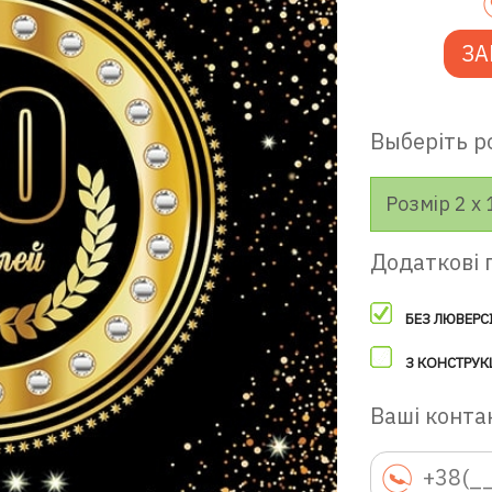
ЗА
Выберіть р
Розмір 2 х 
Додаткові 
БЕЗ ЛЮВЕРС
З КОНСТРУК
Ваші контак