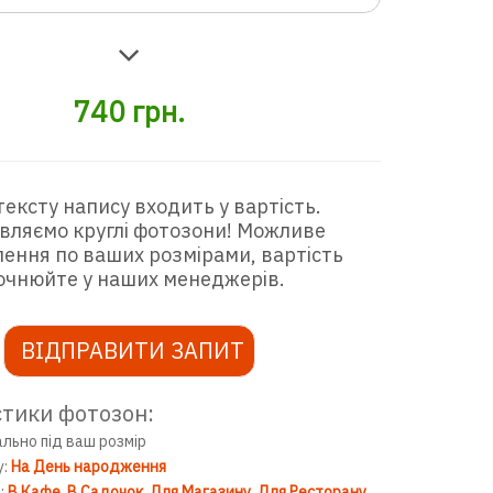
740
грн.
тексту напису входить у вартість.
вляємо круглі фотозони! Можливе
ення по ваших розмірами, вартість
очнюйте у наших менеджерів.
ВІДПРАВИТИ ЗАПИТ
тики фотозон:
ально під ваш розмір
у:
На День народження
:
В Кафе
В Садочок
Для Магазину
Для Ресторану