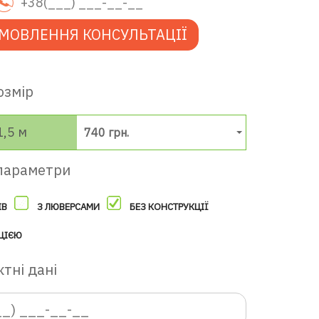
МОВЛЕННЯ КОНСУЛЬТАЦІЇ
озмір
1,5 м
740 грн.
параметри
ІВ
З ЛЮВЕРСАМИ
БЕЗ КОНСТРУКЦІЇ
ЦІЄЮ
тні дані