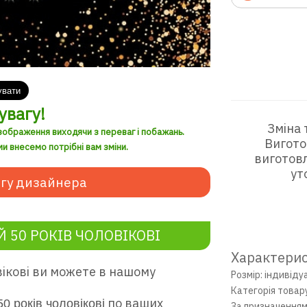
увагу!
Зміна 
зображення виходячи з переваг і побажань.
Вигото
и внесемо потрібні вам зміни.
виготовл
ут
гу дизайнера
 50 РОКІВ ЧОЛОВІКОВІ
Характерис
вікові
ви можете в нашому
Розмір: індивіду
Категорія товар
по ваших
0 років ч
оловікові
За призначенням