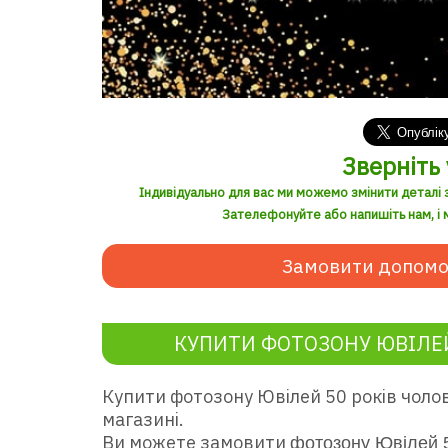
Зверніть 
Індивідуально для вас ми можемо змінити деталі 
Зателефонуйте або напишіть нам, і м
Замовити допомо
КУПИТИ ФОТОЗОНУ ЮВІЛЕЙ
Купити фотозону Ювілей 50 років чоло
магазині.
Ви можете замовити
фотозону Ювілей 5