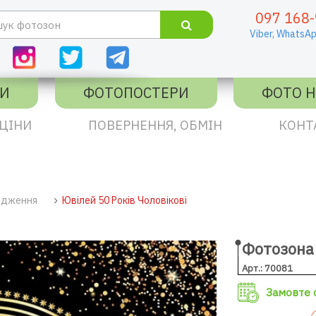
097 168-
Viber,
WhatsAp
КИ
ФОТОПОСТЕРИ
ФОТО Н
ЦІНИ
ПОВЕРНЕННЯ, ОБМІН
КОНТ
одження
Ювілей 50 Років Чоловікові
Фотозона 
Арт.: 70081
Замовте с